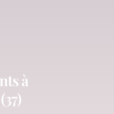
nts à
(37)